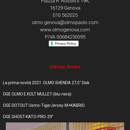
Piazza R. Rossetti 19R,
16129 Genova
010 562025
olmo.genova@olmopaolo.com
www.olmogenova.com
P.IVA 00684250095
Ultime News
La prima novità 2021: OLMO SHENDA 27,5″ Disk
OGE OLMO E.KOLT MULLET-(blu-nera)
OGE DOTOUT Uomo-TigerJersey-M+KABRIO
OGE GHOST-KATO-PRO-29”