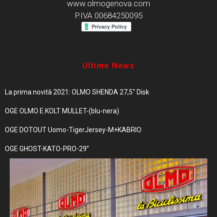
www.olmogenova.com
P.IVA 00684250095
Ultime News
La prima novità 2021: OLMO SHENDA 27,5″ Disk
OGE OLMO E.KOLT MULLET-(blu-nera)
OGE DOTOUT Uomo-TigerJersey-M+KABRIO
OGE GHOST-KATO-PRO-29”